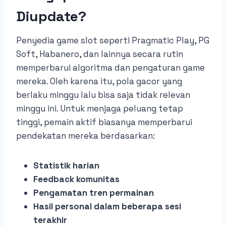
Diupdate?
Penyedia game slot seperti Pragmatic Play, PG
Soft, Habanero, dan lainnya secara rutin
memperbarui algoritma dan pengaturan game
mereka. Oleh karena itu, pola gacor yang
berlaku minggu lalu bisa saja tidak relevan
minggu ini. Untuk menjaga peluang tetap
tinggi, pemain aktif biasanya memperbarui
pendekatan mereka berdasarkan:
Statistik harian
Feedback komunitas
Pengamatan tren permainan
Hasil personal dalam beberapa sesi
terakhir