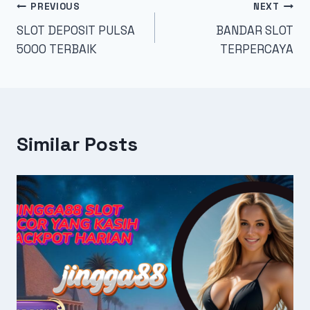
Post
PREVIOUS
NEXT
SLOT DEPOSIT PULSA
BANDAR SLOT
navigation
5000 TERBAIK
TERPERCAYA
Similar Posts