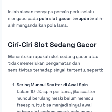
Inilah alasan mengapa pemain perlu selalu
mengacu pada
pola slot gacor terupdate
alih-
alih mengandalkan pola lama.
Ciri-Ciri Slot Sedang Gacor
Menentukan apakah slot sedang gacor atau
tidak memerlukan pengamatan dan
sensitivitas terhadap sinyal tertentu, seperti:
Sering Muncul Scatter di Awal Spin
Dalam 10–30 spin pertama, jika scatter
muncul berulang meski belum memicu
freespin, itu bisa menjadi sinyal awal
bahwa slot sedang masuk pola gacor.