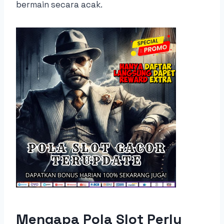
bermain secara acak.
Mengapa Pola Slot Perlu