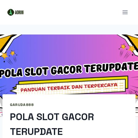
Skip
to
content
GARUDA888
POLA SLOT GACOR
TERUPDATE