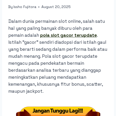
By
Issho Fujitora
August 20, 2025
Dalam dunia permainan slot online, salah satu
hal yang paling banyak diburu oleh para
pemain adalah
pola slot gacor
terupdate
.
Istilah “gacor” sendiri diadopsi dari istilah gaul
yang berarti sedang dalam performa baik atau
mudah menang. Pola slot gacor terupdate
mengacu pada pendekatan bermain
berdasarkan analisa terbaru yang dianggap
meningkatkan peluang mendapatkan
kemenangan, khususnya fitur bonus, scatter,
maupun jackpot.