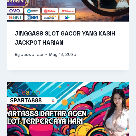
JINGGA88 SLOT GACOR YANG KASIH
JACKPOT HARIAN
By
poswp rapi
May 12, 2025