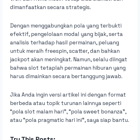
dimanfaatkan secara strategis.
Dengan menggabungkan pola yang terbukti
efektif, pengelolaan modal yang bijak, serta
analisis terhadap hasil permainan, peluang
untuk meraih freespin, scatter, dan bahkan
jackpot akan meningkat. Namun, selalu diingat
bahwa slot tetaplah permainan hiburan yang
harus dimainkan secara bertanggung jawab.
Jika Anda ingin versi artikel ini dengan format
berbeda atau topik turunan lainnya seperti
“pola slot malam hari”, “pola sweet bonanza”,
atau “pola pragmatic hari ini”, saya siap bantu.
Try This Posts: