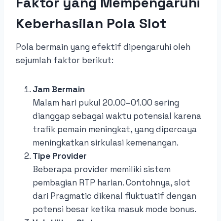
Faktor yang Mempengaruhi
Keberhasilan Pola Slot
Pola bermain yang efektif dipengaruhi oleh
sejumlah faktor berikut:
Jam Bermain
Malam hari pukul 20.00–01.00 sering
dianggap sebagai waktu potensial karena
trafik pemain meningkat, yang dipercaya
meningkatkan sirkulasi kemenangan.
Tipe Provider
Beberapa provider memiliki sistem
pembagian RTP harian. Contohnya, slot
dari Pragmatic dikenal fluktuatif dengan
potensi besar ketika masuk mode bonus.