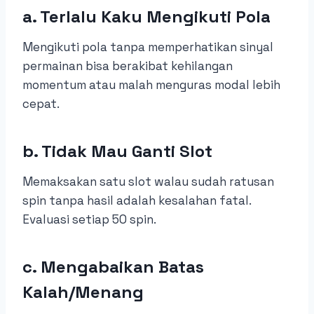
a.
Terlalu Kaku Mengikuti Pola
Mengikuti pola tanpa memperhatikan sinyal
permainan bisa berakibat kehilangan
momentum atau malah menguras modal lebih
cepat.
b.
Tidak Mau Ganti Slot
Memaksakan satu slot walau sudah ratusan
spin tanpa hasil adalah kesalahan fatal.
Evaluasi setiap 50 spin.
c.
Mengabaikan Batas
Kalah/Menang