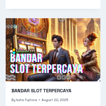
BANDAR SLOT TERPERCAYA
By
Issho Fujitora
August 22, 2025