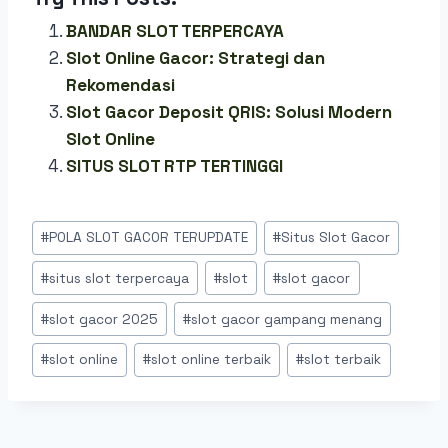
BANDAR SLOT TERPERCAYA
Slot Online Gacor: Strategi dan
Rekomendasi
Slot Gacor Deposit QRIS: Solusi Modern
Slot Online
SITUS SLOT RTP TERTINGGI
Post
#
POLA SLOT GACOR TERUPDATE
#
Situs Slot Gacor
Tags:
#
situs slot terpercaya
#
slot
#
slot gacor
#
slot gacor 2025
#
slot gacor gampang menang
#
slot online
#
slot online terbaik
#
slot terbaik