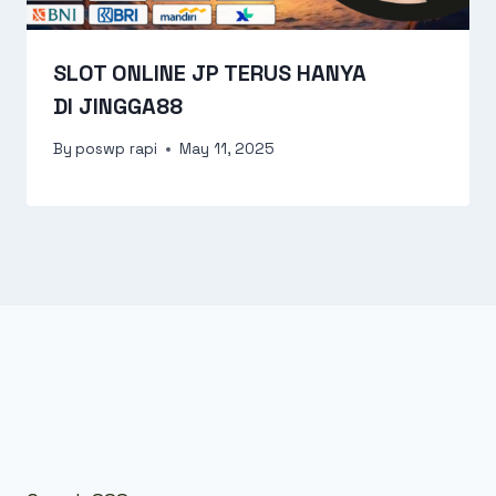
SLOT ONLINE JP TERUS HANYA
DI JINGGA88
By
poswp rapi
May 11, 2025