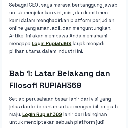
Sebagai CEO , saya merasa bertanggung jawab
untuk menjelaskan visi, misi, dan komitmen
kami dalam menghadirkan platform perjudian
online yang aman, adil, dan menguntungkan.
Artikel ini akan membawa Anda memahami
mengapa
Login Rupiah369
layak menjadi
pilihan utama dalam industri ini.
Bab 1: Latar Belakang dan
Filosofi RUPIAH369
Setiap perusahaan besar lahir dari visi yang
jelas dan keberanian untuk mengambil langkah
maju.
Login Rupiah369
lahir dari keinginan
untuk menciptakan sebuah platform judi