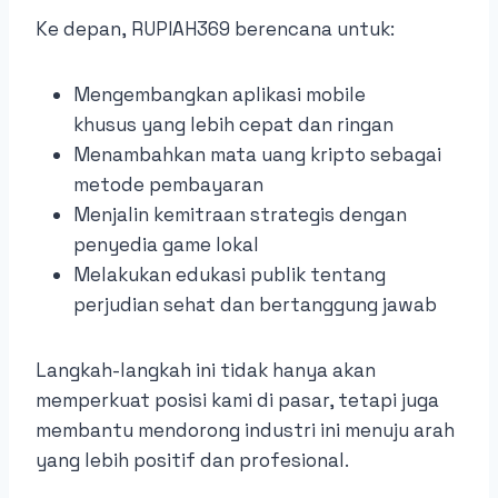
Ke depan, RUPIAH369 berencana untuk:
Mengembangkan aplikasi mobile
khusus yang lebih cepat dan ringan
Menambahkan mata uang kripto sebagai
metode pembayaran
Menjalin kemitraan strategis dengan
penyedia game lokal
Melakukan edukasi publik tentang
perjudian sehat dan bertanggung jawab
Langkah-langkah ini tidak hanya akan
memperkuat posisi kami di pasar, tetapi juga
membantu mendorong industri ini menuju arah
yang lebih positif dan profesional.