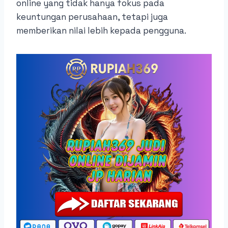
online yang tidak hanya fokus pada
keuntungan perusahaan, tetapi juga
memberikan nilai lebih kepada pengguna.