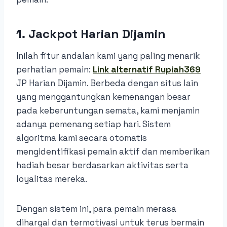
1. Jackpot Harian Dijamin
Inilah fitur andalan kami yang paling menarik
perhatian pemain:
Link alternatif Rupiah369
JP Harian Dijamin. Berbeda dengan situs lain
yang menggantungkan kemenangan besar
pada keberuntungan semata, kami menjamin
adanya pemenang setiap hari. Sistem
algoritma kami secara otomatis
mengidentifikasi pemain aktif dan memberikan
hadiah besar berdasarkan aktivitas serta
loyalitas mereka.
Dengan sistem ini, para pemain merasa
dihargai dan termotivasi untuk terus bermain