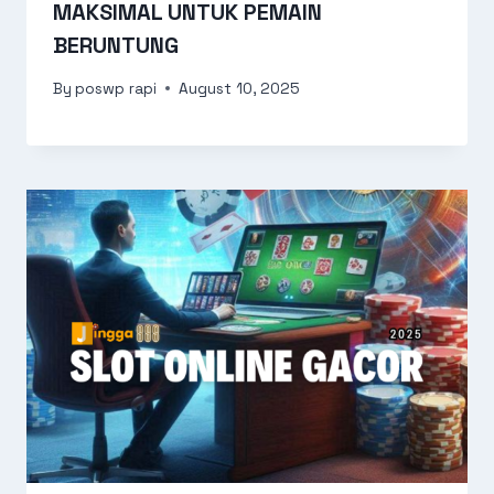
MAKSIMAL UNTUK PEMAIN
BERUNTUNG
By
poswp rapi
August 10, 2025