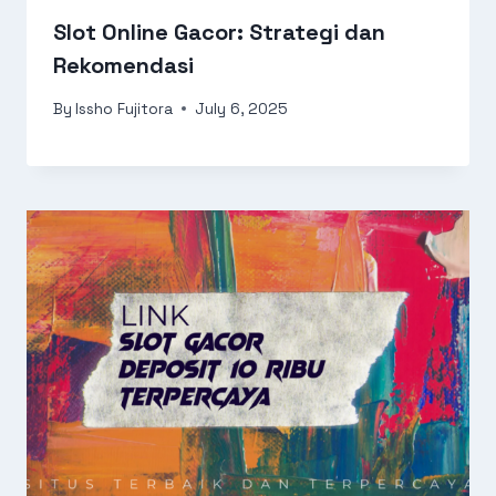
Slot Online Gacor: Strategi dan
Rekomendasi
By
Issho Fujitora
July 6, 2025