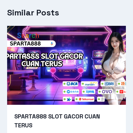
Similar Posts
SPARTA888 SLOT GACOR CUAN
TERUS