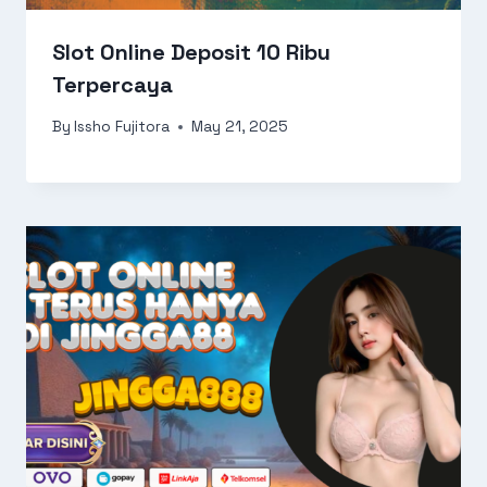
Slot Online Deposit 10 Ribu
Terpercaya
By
Issho Fujitora
May 21, 2025