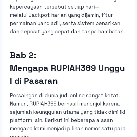
kepercayaan tersebut setiap hari—
melalui Jackpot harian yang dijamin, fitur
permainan yang adil, serta sistem penarikan
dan deposit yang cepat dan tanpa hambatan.
Bab 2:
Mengapa RUPIAH369 Unggu
l di Pasaran
Persaingan di dunia judi online sangat ketat.
Namun, RUPIAH369 berhasil menonjol karena
sejumlah keunggulan utama yang tidak dimiliki
platform lain. Berikut ini beberapa alasan
mengapa kami menjadi pilihan nomor satu para
pemain: