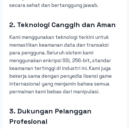
secara sehat dan bertanggung jawab.
2. Teknologi Canggih dan Aman
Kami menggunakan teknologi terkini untuk
memastikan keamanan data dan transaksi
para pengguna. Seluruh sistem kami
menggunakan enkripsi SSL 256-bit, standar
keamanan tertinggi di industri ini. Kami juga
bekerja sama dengan penyedia lisensi game
internasional yang menjamin bahwa semua
permainan kami bebas dari manipulasi.
3. Dukungan Pelanggan
Profesional