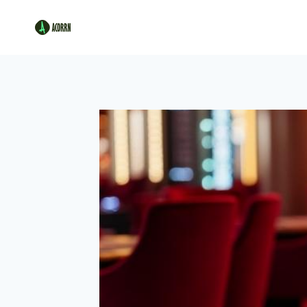
Skip
to
content