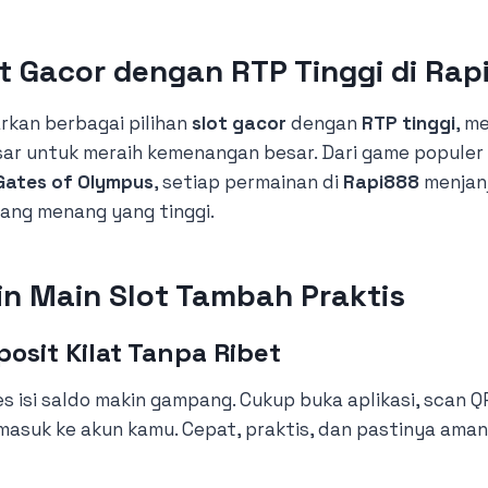
ot Gacor dengan RTP Tinggi di Rap
kan berbagai pilihan
slot gacor
dengan
RTP tinggi
, m
sar untuk meraih kemenangan besar. Dari game populer
Gates of Olympus
, setiap permainan di
Rapi888
menjan
ang menang yang tinggi.
in Main Slot Tambah Praktis
posit Kilat Tanpa Ribet
es isi saldo makin gampang. Cukup buka aplikasi, scan 
masuk ke akun kamu. Cepat, praktis, dan pastinya aman