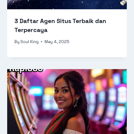
3 Daftar Agen Situs Terbaik dan
Terpercaya
By
Soul King
May 4, 2025