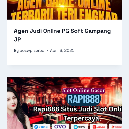
Agen Judi Online PG Soft Gampang
JP
By
poswp serba
April 8, 2025