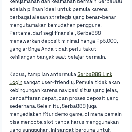
kenyamanan dan keamanan bermain. Serba888
adalah pilihan ideal untuk pemula karena
berbagai alasan strategis yang benar-benar
mengutamakan kemudahan pengguna.
Pertama, dari segi finansial, Serba888
menawarkan deposit minimal hanya Rp5.000,
yang artinya Anda tidak perlu takut
kehilangan banyak saat belajar bermain.
Kedua, tampilan antarmuka
Serba888 Link
Login
sangat user-friendly. Pemula tidak akan
kebingungan karena navigasi situs yang jelas,
pendaftaran cepat, dan proses deposit yang
sederhana. Selain itu, Serba888 juga
menyediakan fitur demo game, di mana pemain
bisa mencoba slot tanpa harus menggunakan
uang sungguhan. Ini sangat berguna untuk