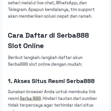
sehari melalui live chat, WhatsApp, dan
Telegram. Apapun kendalanya, tim support
akan memberikan solusi cepat dan ramah.
Cara Daftar di Serba888
Slot Online
Berikut langkah-langkah daftar akun
Serba888 slot online dengan mudah:
1. Akses Situs Resmi Serba888
Gunakan browser Anda untuk membuka link
resmi
Serba 888
. Hindari tautan dari sumber
tidak terpercaya agar terhindar dari situs