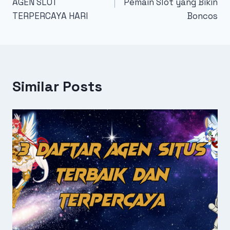
AGEN SLOT
Pemain Slot yang Bikin
TERPERCAYA HARI
Boncos
Similar Posts