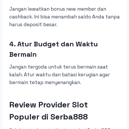
Jangan lewatkan bonus new member dan
cashback. Ini bisa menambah saldo Anda tanpa
harus deposit besar.
4. Atur Budget dan Waktu
Bermain
Jangan tergoda untuk terus bermain saat
kalah. Atur waktu dan batasi kerugian agar
bermain tetap menyenangkan.
Review Provider Slot
Populer di Serba888