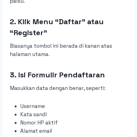
palsu.
2. Klik Menu “Daftar” atau
“Register”
Biasanya tombol ini berada di kanan atas
halaman utama.
3. Isi Formulir Pendaftaran
Masukkan data dengan benar, seperti:
Username
Kata sandi
Nomor HP aktif
Alamat email