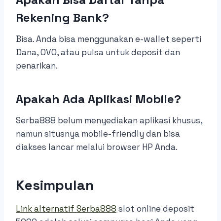
Rekening Bank?
Bisa. Anda bisa menggunakan e-wallet seperti
Dana, OVO, atau pulsa untuk deposit dan
penarikan.
Apakah Ada Aplikasi Mobile?
Serba888 belum menyediakan aplikasi khusus,
namun situsnya mobile-friendly dan bisa
diakses lancar melalui browser HP Anda.
Kesimpulan
Link alternatif Serba888
slot online deposit