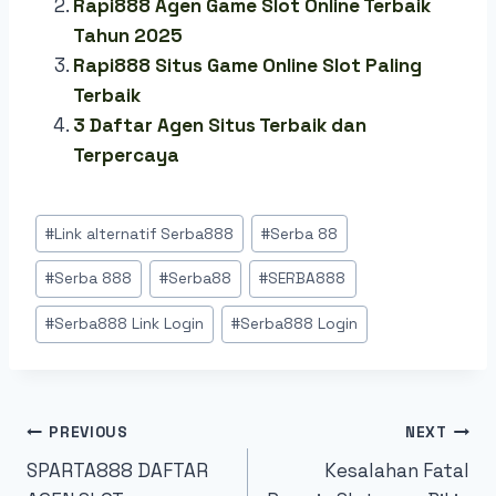
Rapi888 Agen Game Slot Online Terbaik
Tahun 2025
Rapi888 Situs Game Online Slot Paling
Terbaik
3 Daftar Agen Situs Terbaik dan
Terpercaya
Post
#
Link alternatif Serba888
#
Serba 88
Tags:
#
Serba 888
#
Serba88
#
SERBA888
#
Serba888 Link Login
#
Serba888 Login
Post
PREVIOUS
NEXT
SPARTA888 DAFTAR
Kesalahan Fatal
navigation