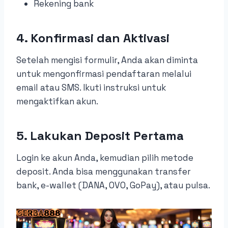
Rekening bank
4. Konfirmasi dan Aktivasi
Setelah mengisi formulir, Anda akan diminta
untuk mengonfirmasi pendaftaran melalui
email atau SMS. Ikuti instruksi untuk
mengaktifkan akun.
5. Lakukan Deposit Pertama
Login ke akun Anda, kemudian pilih metode
deposit. Anda bisa menggunakan transfer
bank, e-wallet (DANA, OVO, GoPay), atau pulsa.