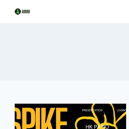
Skip
to
content