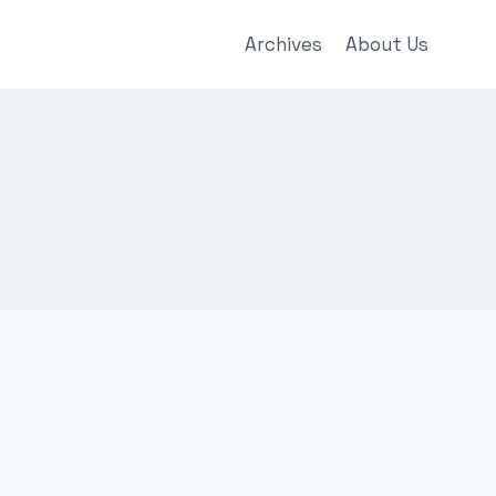
Archives
About Us