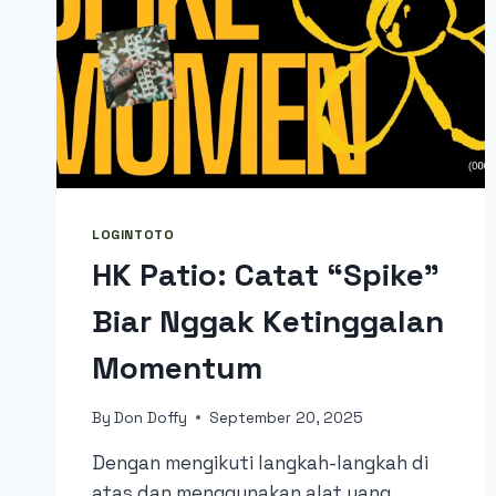
LOGINTOTO
HK Patio: Catat “Spike”
Biar Nggak Ketinggalan
Momentum
By
Don Doffy
September 20, 2025
Dengan mengikuti langkah-langkah di
atas dan menggunakan alat yang