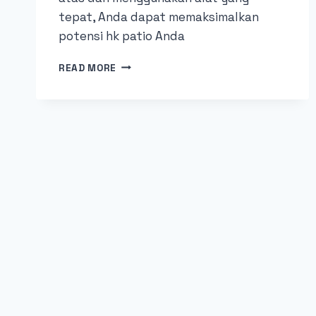
tepat, Anda dapat memaksimalkan
potensi hk patio Anda
HK
READ MORE
PATIO:
CATAT
“SPIKE”
BIAR
NGGAK
KETINGGALAN
MOMENTUM