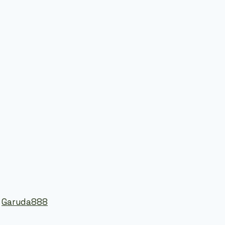
Garuda888