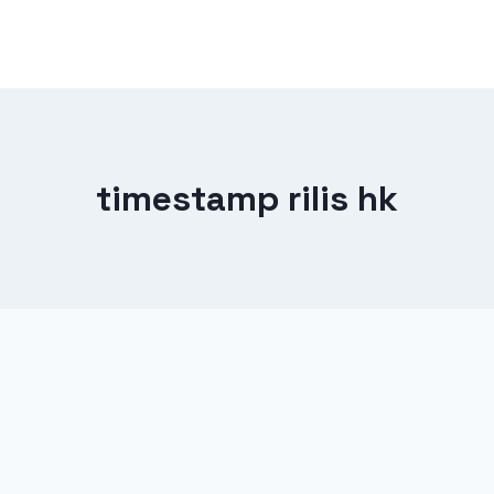
timestamp rilis hk