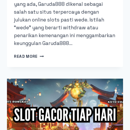
yang ada, Garuda888 dikenal sebagai
salah satu situs terpercaya dengan
julukan online slots pasti wede. Istilah
“wede” yang berarti withdraw atau
penarikan kemenangan ini menggambarkan
keunggulan Garuda888…
ONLINE
READ MORE
SLOTS
PASTI
WEDE
GARUDA888