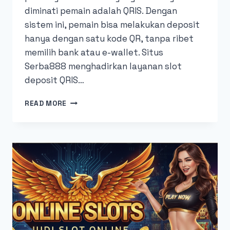
diminati pemain adalah QRIS. Dengan
sistem ini, pemain bisa melakukan deposit
hanya dengan satu kode QR, tanpa ribet
memilih bank atau e-wallet. Situs
Serba888 menghadirkan layanan slot
deposit QRIS…
SLOT
READ MORE
DEPOSIT
QRIS
RESMI
SERBA888