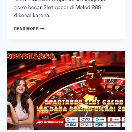
risiko besar. Slot gacor di Melodi888
dikenal karena…
SLOT
READ MORE
GACOR
RESMI
MELODI888
RAIH
MAXWIN
SEKARANG