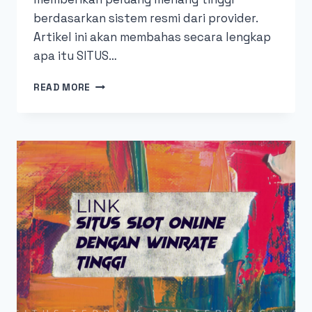
berdasarkan sistem resmi dari provider.
Artikel ini akan membahas secara lengkap
apa itu SITUS…
SITUS
READ MORE
SLOT
RTP
TERTINGGI