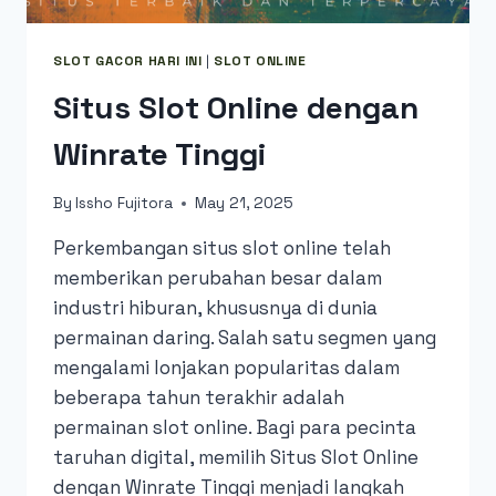
SLOT GACOR HARI INI
|
SLOT ONLINE
Situs Slot Online dengan
Winrate Tinggi
By
Issho Fujitora
May 21, 2025
Perkembangan situs slot online telah
memberikan perubahan besar dalam
industri hiburan, khususnya di dunia
permainan daring. Salah satu segmen yang
mengalami lonjakan popularitas dalam
beberapa tahun terakhir adalah
permainan slot online. Bagi para pecinta
taruhan digital, memilih Situs Slot Online
dengan Winrate Tinggi menjadi langkah