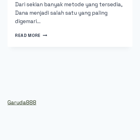
Dari sekian banyak metode yang tersedia,
Dana menjadi salah satu yang paling
digemari…
SITUS
READ MORE
SLOT
DANA
TERPERCAYA:
KENYAMANAN
TRANSAKSI
DI
DUNIA
PERJUDIAN
DIGITAL
Garuda888