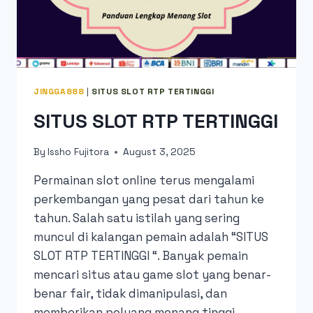
JINGGA888
|
SITUS SLOT RTP TERTINGGI
SITUS SLOT RTP TERTINGGI
By
Issho Fujitora
August 3, 2025
Permainan slot online terus mengalami
perkembangan yang pesat dari tahun ke
tahun. Salah satu istilah yang sering
muncul di kalangan pemain adalah “SITUS
SLOT RTP TERTINGGI “. Banyak pemain
mencari situs atau game slot yang benar-
benar fair, tidak dimanipulasi, dan
memberikan peluang menang tinggi