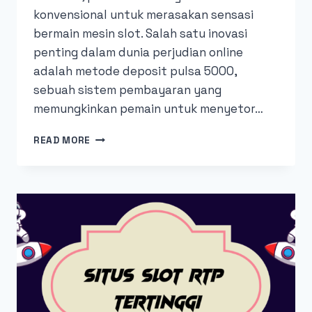
konvensional untuk merasakan sensasi
bermain mesin slot. Salah satu inovasi
penting dalam dunia perjudian online
adalah metode deposit pulsa 5000,
sebuah sistem pembayaran yang
memungkinkan pemain untuk menyetor…
SLOT
READ MORE
DEPOSIT
PULSA
5000
TERBAIK