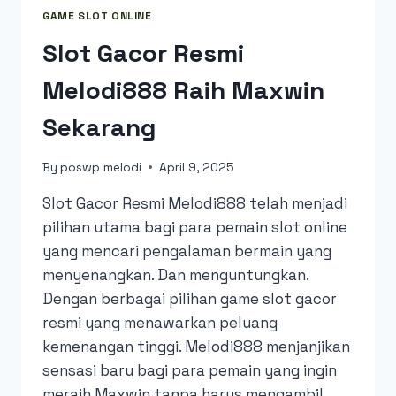
GAME SLOT ONLINE
Slot Gacor Resmi
Melodi888 Raih Maxwin
Sekarang
By
poswp melodi
April 9, 2025
Slot Gacor Resmi Melodi888 telah menjadi
pilihan utama bagi para pemain slot online
yang mencari pengalaman bermain yang
menyenangkan. Dan menguntungkan.
Dengan berbagai pilihan game slot gacor
resmi yang menawarkan peluang
kemenangan tinggi. Melodi888 menjanjikan
sensasi baru bagi para pemain yang ingin
meraih Maxwin tanpa harus mengambil