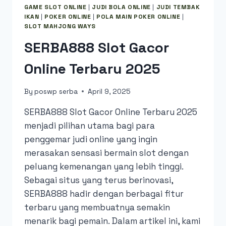
GAME SLOT ONLINE
|
JUDI BOLA ONLINE
|
JUDI TEMBAK
IKAN
|
POKER ONLINE
|
POLA MAIN POKER ONLINE
|
SLOT MAHJONG WAYS
SERBA888 Slot Gacor
Online Terbaru 2025
By
poswp serba
April 9, 2025
SERBA888 Slot Gacor Online Terbaru 2025
menjadi pilihan utama bagi para
penggemar judi online yang ingin
merasakan sensasi bermain slot dengan
peluang kemenangan yang lebih tinggi.
Sebagai situs yang terus berinovasi,
SERBA888 hadir dengan berbagai fitur
terbaru yang membuatnya semakin
menarik bagi pemain. Dalam artikel ini, kami