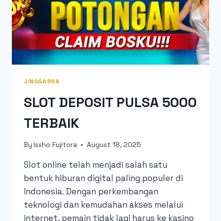
JINGGA888
SLOT DEPOSIT PULSA 5000
TERBAIK
By
Issho Fujitora
August 18, 2025
Slot online telah menjadi salah satu
bentuk hiburan digital paling populer di
Indonesia. Dengan perkembangan
teknologi dan kemudahan akses melalui
internet, pemain tidak lagi harus ke kasino