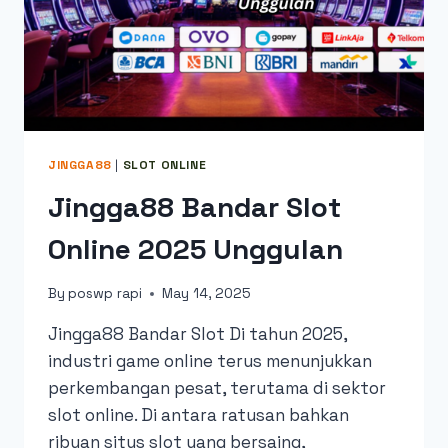
JINGGA88
|
SLOT ONLINE
Jingga88 Bandar Slot
Online 2025 Unggulan
By
poswp rapi
May 14, 2025
Jingga88 Bandar Slot Di tahun 2025,
industri game online terus menunjukkan
perkembangan pesat, terutama di sektor
slot online. Di antara ratusan bahkan
ribuan situs slot yang bersaing,