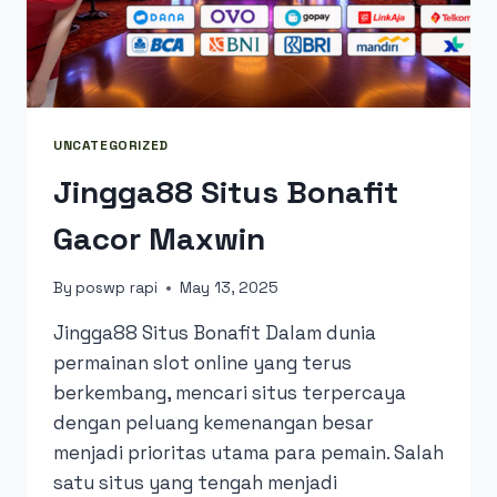
UNCATEGORIZED
Jingga88 Situs Bonafit
Gacor Maxwin
By
poswp rapi
May 13, 2025
Jingga88 Situs Bonafit Dalam dunia
permainan slot online yang terus
berkembang, mencari situs terpercaya
dengan peluang kemenangan besar
menjadi prioritas utama para pemain. Salah
satu situs yang tengah menjadi