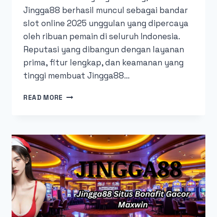
Jingga88 berhasil muncul sebagai bandar
slot online 2025 unggulan yang dipercaya
oleh ribuan pemain di seluruh Indonesia.
Reputasi yang dibangun dengan layanan
prima, fitur lengkap, dan keamanan yang
tinggi membuat Jingga88…
JINGGA88
READ MORE
BANDAR
SLOT
ONLINE
2025
UNGGULAN