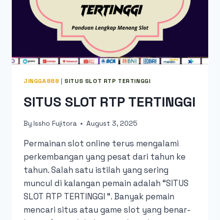
JINGGA888
|
SITUS SLOT RTP TERTINGGI
SITUS SLOT RTP TERTINGGI
By
Issho Fujitora
August 3, 2025
Permainan slot online terus mengalami
perkembangan yang pesat dari tahun ke
tahun. Salah satu istilah yang sering
muncul di kalangan pemain adalah “SITUS
SLOT RTP TERTINGGI “. Banyak pemain
mencari situs atau game slot yang benar-