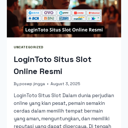
UNCATEGORIZED
LoginToto Situs Slot
Online Resmi
By
poswp jingga
August 3, 2025
LoginToto Situs Slot Dalam dunia perjudian
online yang kian pesat, pemain semakin
cerdas dalam memilih tempat bermain
yang aman, menguntungkan, dan memiliki
reputasi yang dapat dipercaya. Di tengah