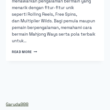
menawarkan pengalaman bermain yang
menarik dengan fitur-fitur unik
seperti Rolling Reels, Free Spins,
dan Multiplier Wilds. Bagi pemula maupun
pemain berpengalaman, memahami cara
bermain Mahjong Ways serta pola terbaik
untuk…
GAME
READ MORE
SLOT
MAHJONG
WAYS
DAN
POLA
MENANG
TERBAIK
Garuda888