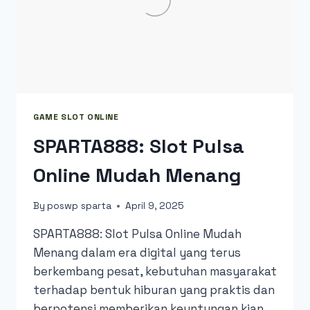
GAME SLOT ONLINE
SPARTA888: Slot Pulsa
Online Mudah Menang
By
poswp sparta
April 9, 2025
SPARTA888: Slot Pulsa Online Mudah
Menang dalam era digital yang terus
berkembang pesat, kebutuhan masyarakat
terhadap bentuk hiburan yang praktis dan
berpotensi memberikan keuntungan kian