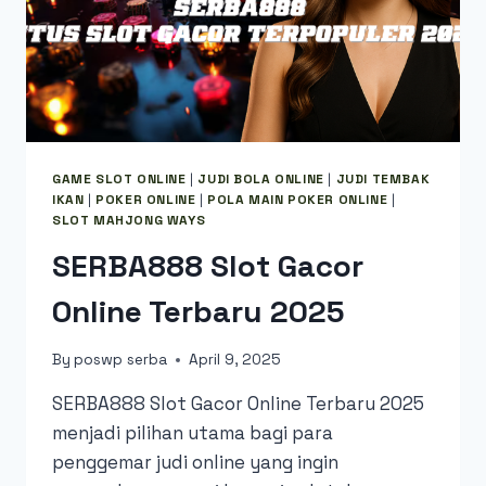
GAME SLOT ONLINE
|
JUDI BOLA ONLINE
|
JUDI TEMBAK
IKAN
|
POKER ONLINE
|
POLA MAIN POKER ONLINE
|
SLOT MAHJONG WAYS
SERBA888 Slot Gacor
Online Terbaru 2025
By
poswp serba
April 9, 2025
SERBA888 Slot Gacor Online Terbaru 2025
menjadi pilihan utama bagi para
penggemar judi online yang ingin