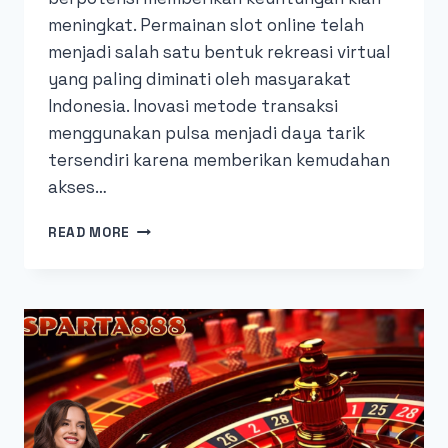
meningkat. Permainan slot online telah
menjadi salah satu bentuk rekreasi virtual
yang paling diminati oleh masyarakat
Indonesia. Inovasi metode transaksi
menggunakan pulsa menjadi daya tarik
tersendiri karena memberikan kemudahan
akses…
SPARTA888:
READ MORE
SLOT
PULSA
ONLINE
MUDAH
MENANG