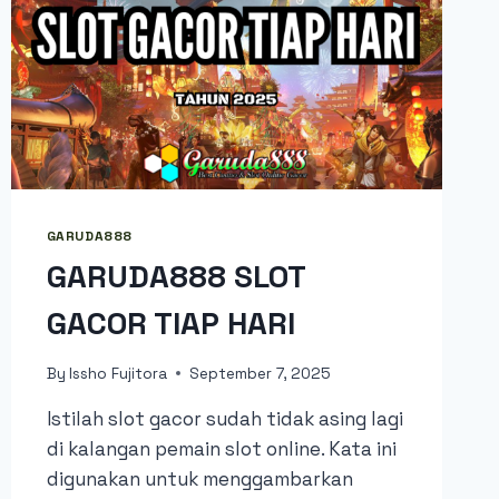
GARUDA888
GARUDA888 SLOT
GACOR TIAP HARI
By
Issho Fujitora
September 7, 2025
Istilah slot gacor sudah tidak asing lagi
di kalangan pemain slot online. Kata ini
digunakan untuk menggambarkan