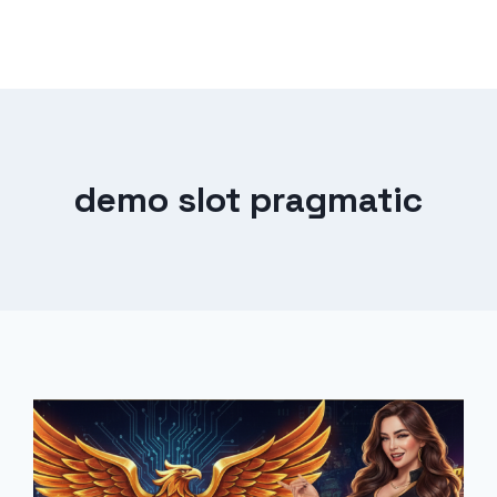
demo slot pragmatic