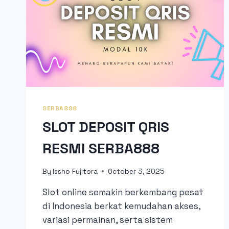
SERBA888
SLOT DEPOSIT QRIS
RESMI SERBA888
By
Issho Fujitora
October 3, 2025
Slot online semakin berkembang pesat
di Indonesia berkat kemudahan akses,
variasi permainan, serta sistem