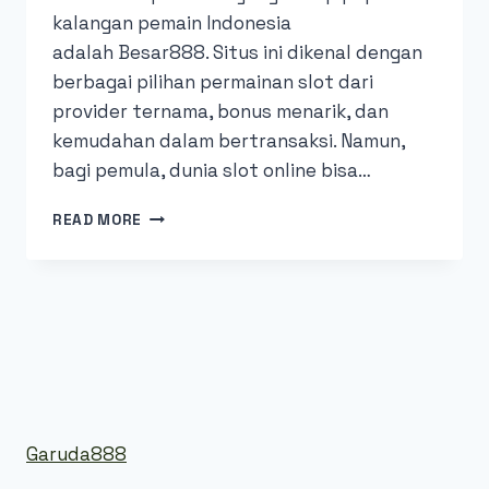
kalangan pemain Indonesia
adalah Besar888. Situs ini dikenal dengan
berbagai pilihan permainan slot dari
provider ternama, bonus menarik, dan
kemudahan dalam bertransaksi. Namun,
bagi pemula, dunia slot online bisa…
BESAR888
READ MORE
CARA
DAN
TRIK
MAIN
SLOT
UNTUK
PEMULA
Garuda888