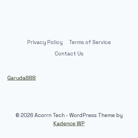
Privacy Policy
Terms of Service
Contact Us
Garuda888
© 2026 Acorrn Tech - WordPress Theme by
Kadence WP