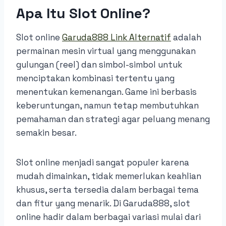
Apa Itu Slot Online?
Slot online
Garuda888 Link Alternatif
adalah
permainan mesin virtual yang menggunakan
gulungan (reel) dan simbol-simbol untuk
menciptakan kombinasi tertentu yang
menentukan kemenangan. Game ini berbasis
keberuntungan, namun tetap membutuhkan
pemahaman dan strategi agar peluang menang
semakin besar.
Slot online menjadi sangat populer karena
mudah dimainkan, tidak memerlukan keahlian
khusus, serta tersedia dalam berbagai tema
dan fitur yang menarik. Di Garuda888, slot
online hadir dalam berbagai variasi mulai dari