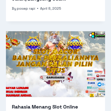
By
poswp rapi
April 8, 2025
Rahasia Menang Slot Online