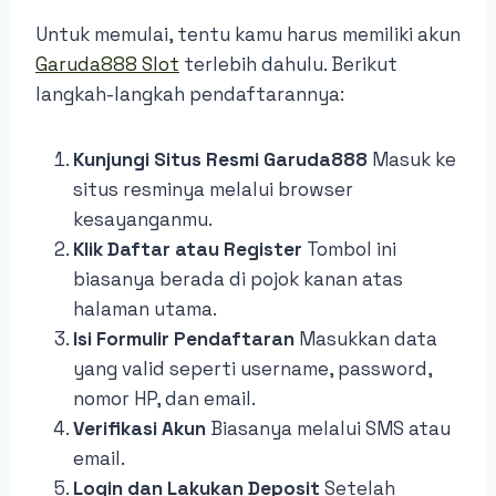
Untuk memulai, tentu kamu harus memiliki akun
Garuda888 Slot
terlebih dahulu. Berikut
langkah-langkah pendaftarannya:
Kunjungi Situs Resmi Garuda888
Masuk ke
situs resminya melalui browser
kesayanganmu.
Klik Daftar atau Register
Tombol ini
biasanya berada di pojok kanan atas
halaman utama.
Isi Formulir Pendaftaran
Masukkan data
yang valid seperti username, password,
nomor HP, dan email.
Verifikasi Akun
Biasanya melalui SMS atau
email.
Login dan Lakukan Deposit
Setelah