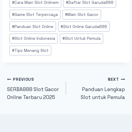
#
Cara Main Slot Onlinem
#
Daftar Slot Garuda888
Tags:
#
Game Slot Terpercaya
#
Main Slot Gacor
#
Panduan Slot Online
#
Slot Online Garuda888
#
Slot Online Indonesia
#
Slot Untuk Pemula
#
Tips Menang Slot
Post
PREVIOUS
NEXT
SERBA888 Slot Gacor
Panduan Lengkap
navigation
Online Terbaru 2025
Slot untuk Pemula