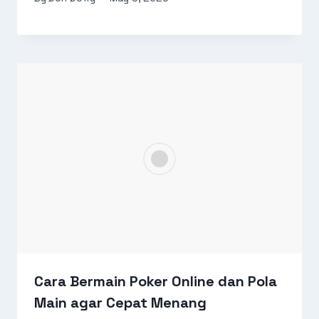
Cara Bermain Poker Online dan Pola
Main agar Cepat Menang