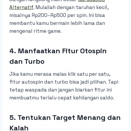
Alternatif
. Mulailah dengan taruhan kecil,
misalnya Rp200–Rp500 per spin. Ini bisa
membantu kamu bermain lebih lama dan
mengenal ritme game.
4.
Manfaatkan Fitur Otospin
dan Turbo
Jika kamu merasa malas klik satu per satu,
fitur autospin dan turbo bisa jadi pilihan. Tapi
tetap waspada dan jangan biarkan fitur ini
membuatmu terlalu cepat kehilangan saldo.
5.
Tentukan Target Menang dan
Kalah