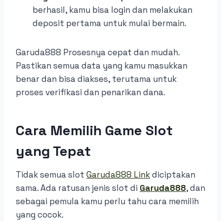
berhasil, kamu bisa login dan melakukan
deposit pertama untuk mulai bermain.
Garuda888 Prosesnya cepat dan mudah.
Pastikan semua data yang kamu masukkan
benar dan bisa diakses, terutama untuk
proses verifikasi dan penarikan dana.
Cara Memilih Game Slot
yang Tepat
Tidak semua slot
Garuda888 Link
diciptakan
sama. Ada ratusan jenis slot di
Garuda888
, dan
sebagai pemula kamu perlu tahu cara memilih
yang cocok.